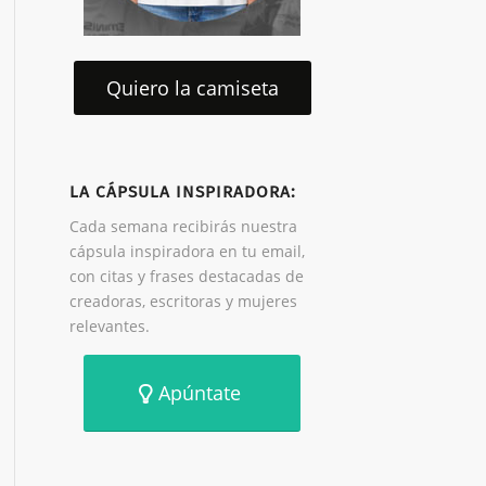
Quiero la camiseta
LA CÁPSULA INSPIRADORA:
Cada semana recibirás nuestra
cápsula inspiradora en tu email,
con citas y frases destacadas de
creadoras, escritoras y mujeres
relevantes.
Apúntate