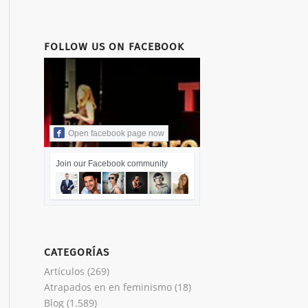
FOLLOW US ON FACEBOOK
Open facebook page now
Join our Facebook community
CATEGORÍAS
Artículos
(269)
Atrapados en en feminismo
(18)
Blog
(1.589)