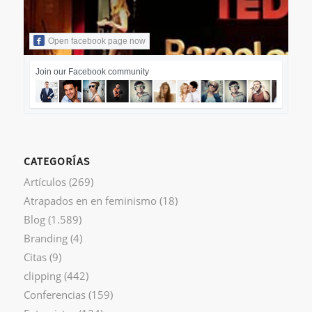
Open facebook page now
Join our Facebook community
CATEGORÍAS
Artículos
(269)
Atrapados en en feminismo
(18)
Blog
(1.589)
Branding
(4)
Citas
(9)
clipping
(442)
Conferencias
(159)