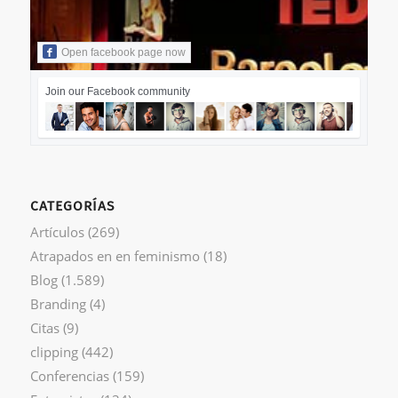
Open facebook page now
Join our Facebook community
CATEGORÍAS
Artículos
(269)
Atrapados en en feminismo
(18)
Blog
(1.589)
Branding
(4)
Citas
(9)
clipping
(442)
Conferencias
(159)