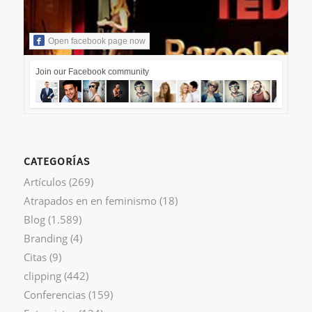
Open facebook page now
Join our Facebook community
CATEGORÍAS
Artículos
(269)
Atrapados en en feminismo
(18)
Blog
(1.589)
Branding
(4)
Citas
(9)
clipping
(442)
Conferencias
(159)