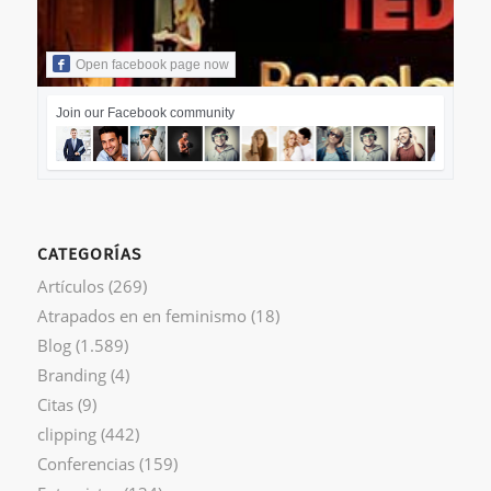
Open facebook page now
Join our Facebook community
CATEGORÍAS
Artículos
(269)
Atrapados en en feminismo
(18)
Blog
(1.589)
Branding
(4)
Citas
(9)
clipping
(442)
Conferencias
(159)