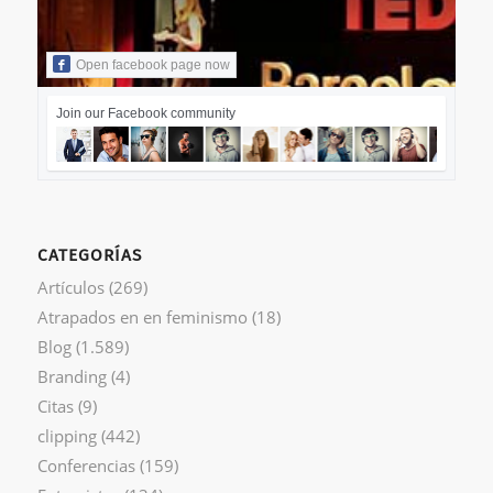
Open facebook page now
Join our Facebook community
CATEGORÍAS
Artículos
(269)
Atrapados en en feminismo
(18)
Blog
(1.589)
Branding
(4)
Citas
(9)
clipping
(442)
Conferencias
(159)