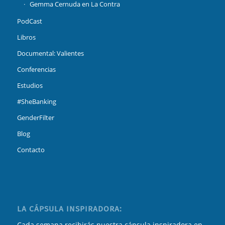
Gemma Cernuda en La Contra
PodCast
Libros
Documental: Valientes
Conferencias
Estudios
#SheBanking
GenderFilter
Blog
Contacto
LA CÁPSULA INSPIRADORA:
Cada semana recibirás nuestra cápsula inspiradora en