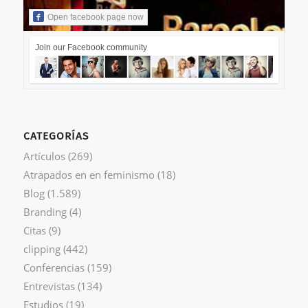
Open facebook page now
Join our Facebook community
CATEGORÍAS
Artículos
(269)
Atrapados en en feminismo
(18)
Blog
(1.589)
Branding
(4)
Citas
(9)
clipping
(442)
Conferencias
(159)
Entrevistas
(134)
Estudios
(19)