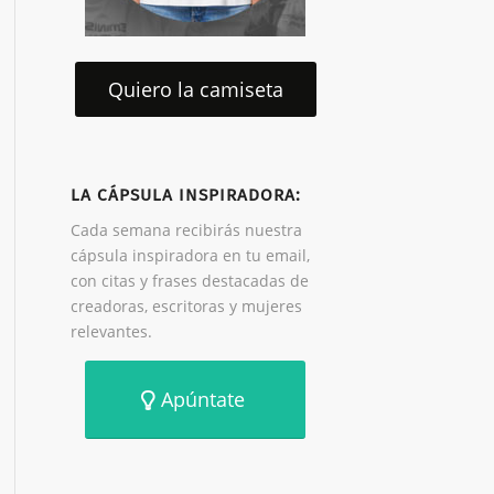
Quiero la camiseta
LA CÁPSULA INSPIRADORA:
Cada semana recibirás nuestra
cápsula inspiradora en tu email,
con citas y frases destacadas de
creadoras, escritoras y mujeres
relevantes.
Apúntate