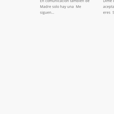
En comunicación también de
Dime c
Madre solo hay una Me
acepta
siguen…
eres 