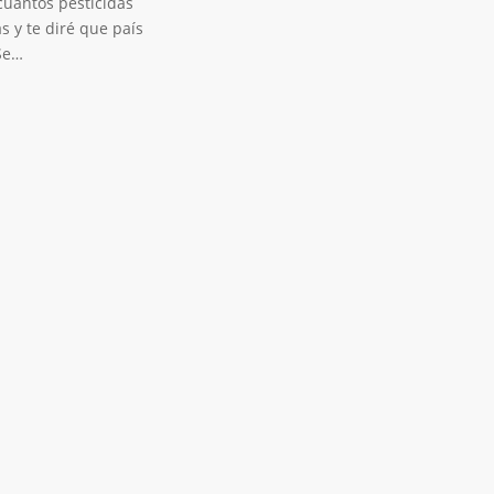
uantos pesticidas
s y te diré que país
Se…