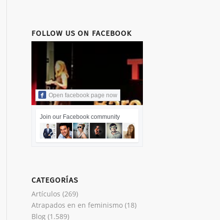
FOLLOW US ON FACEBOOK
Open facebook page now
Join our Facebook community
CATEGORÍAS
Artículos
(269)
Atrapados en en feminismo
(18)
Blog
(1.589)