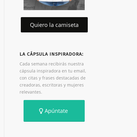
Quiero la camiseta
LA CÁPSULA INSPIRADORA:
Cada semana recibirás nuestra
cápsula inspiradora en tu email,
con citas y frases destacadas de
creadoras, escritoras y mujeres
relevantes.
Apúntate