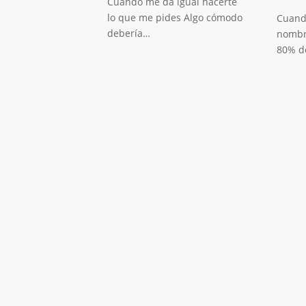
Cuando me da igual hacerte
lo que me pides Algo cómodo
Cuand
debería…
nombr
80% d