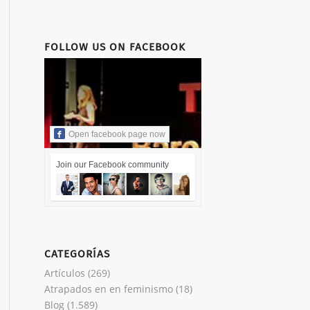
FOLLOW US ON FACEBOOK
Open facebook page now
Join our Facebook community
CATEGORÍAS
Artículos
(269)
Atrapados en en feminismo
(18)
Blog
(1.589)