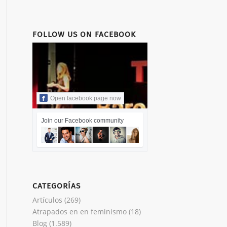
FOLLOW US ON FACEBOOK
Open facebook page now
Join our Facebook community
CATEGORÍAS
Artículos
(269)
Atrapados en en feminismo
(18)
Blog
(1.589)