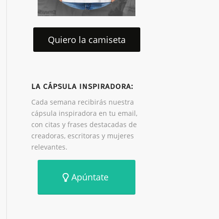
Quiero la camiseta
LA CÁPSULA INSPIRADORA:
Cada semana recibirás nuestra
cápsula inspiradora en tu email,
con citas y frases destacadas de
creadoras, escritoras y mujeres
relevantes.
Apúntate