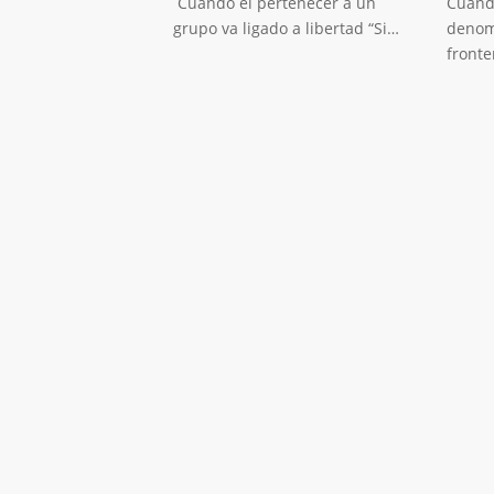
Cuando el pertenecer a un
Cuand
grupo va ligado a libertad “Si…
denom
front