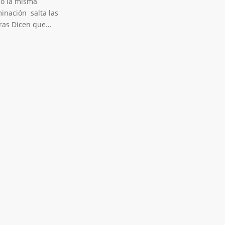
o la misma
inación salta las
eras Dicen que…