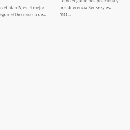
Como el guiño nos posiciona y
nos diferencia Ser sexy es,
 el plan B, es el mejor
mas…
egún el Diccionario de…