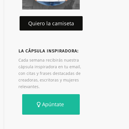
Quiero la camiseta
LA CÁPSULA INSPIRADORA:
Cada semana recibirás nuestra
cápsula inspiradora en tu email,
con citas y frases destacadas de
creadoras, escritoras y mujeres
relevantes.
Apúntate