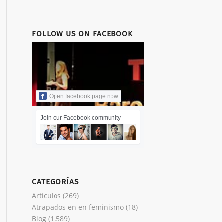
FOLLOW US ON FACEBOOK
Open facebook page now
Join our Facebook community
CATEGORÍAS
Artículos
(269)
Atrapados en en feminismo
(18)
Blog
(1.589)