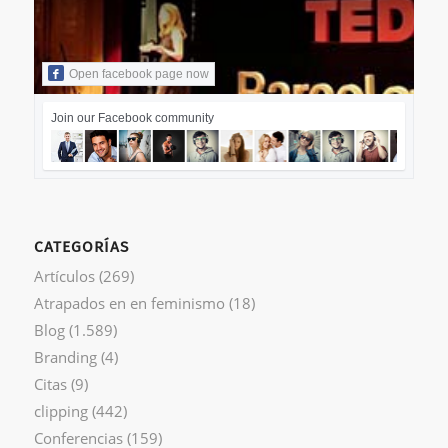
Open facebook page now
Join our Facebook community
CATEGORÍAS
Artículos
(269)
Atrapados en en feminismo
(18)
Blog
(1.589)
Branding
(4)
Citas
(9)
clipping
(442)
Conferencias
(159)