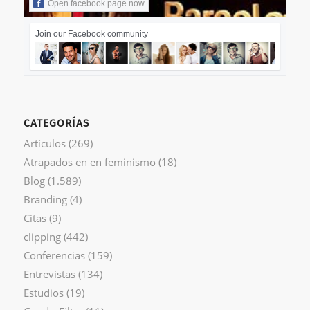
Open facebook page now
Join our Facebook community
CATEGORÍAS
Artículos
(269)
Atrapados en en feminismo
(18)
Blog
(1.589)
Branding
(4)
Citas
(9)
clipping
(442)
Conferencias
(159)
Entrevistas
(134)
Estudios
(19)