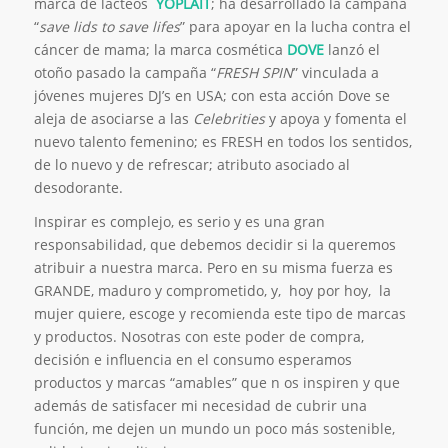
marca de lácteos
YOPLAIT
; ha desarrollado la campaña
“
save lids to save lifes
” para apoyar en la lucha contra el
cáncer de mama; la marca cosmética
DOVE
lanzó el
otoño pasado la campaña “
FRESH SPIN
” vinculada a
jóvenes mujeres DJ’s en USA; con esta acción Dove se
aleja de asociarse a las
Celebrities
y apoya y fomenta el
nuevo talento femenino; es FRESH en todos los sentidos,
de lo nuevo y de refrescar; atributo asociado al
desodorante.
Inspirar es complejo, es serio y es una gran
responsabilidad, que debemos decidir si la queremos
atribuir a nuestra marca. Pero en su misma fuerza es
GRANDE, maduro y comprometido, y, hoy por hoy, la
mujer quiere, escoge y recomienda este tipo de marcas
y productos. Nosotras con este poder de compra,
decisión e influencia en el consumo esperamos
productos y marcas “amables” que n os inspiren y que
además de satisfacer mi necesidad de cubrir una
función, me dejen un mundo un poco más sostenible,