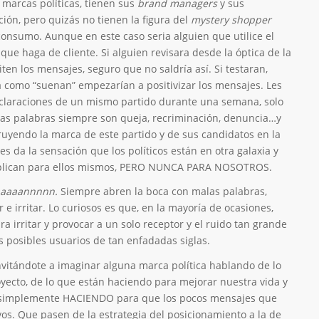
marcas políticas, tienen sus
brand managers
y sus
ión, pero quizás no tienen la figura del
mystery shopper
consumo. Aunque en este caso seria alguien que utilice el
que haga de cliente. Si alguien revisara desde la óptica de la
en los mensajes, seguro que no saldría así. Si testaran,
 como “suenan” empezarían a positivizar los mensajes. Les
declaraciones de un mismo partido durante una semana, solo
as palabras siempre son queja, recriminación, denuncia…y
ruyendo la marca de este partido y de sus candidatos en la
es da la sensación que los políticos están en otra galaxia y
xplican para ellos mismos, PERO NUNCA PARA NOSOTROS.
aaaaaaannnnn.
Siempre abren la boca con malas palabras,
 e irritar. Lo curiosos es que, en la mayoría de ocasiones,
a irritar y provocar a un solo receptor y el ruido tan grande
os posibles usuarios de tan enfadadas siglas.
nvitándote a imaginar alguna marca política hablando de lo
yecto, de lo que están haciendo para mejorar nuestra vida y
, simplemente HACIENDO para que los pocos mensajes que
vos.
Que pasen de la estrategia del posicionamiento a la de