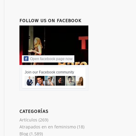
FOLLOW US ON FACEBOOK
Open facebook page now
Join our Facebook community
CATEGORÍAS
Artículos
(269)
Atrapados en en feminismo
(18)
Blog
(1.589)