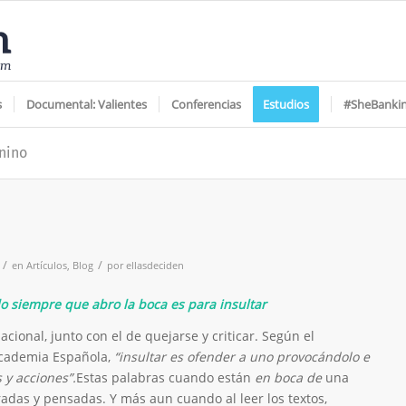
s
Documental: Valientes
Conferencias
Estudios
#SheBanki
nino
/
/
en
Artículos
,
Blog
por
ellasdeciden
 siempre que abro la boca es para insultar
acional, junto con el de quejarse y criticar. Según el
 Academia Española,
“insultar es ofender a uno provocándolo e
 y acciones”.
Estas palabras cuando están
en boca de
una
das y pensadas. Y más aun cuando al leer los textos,