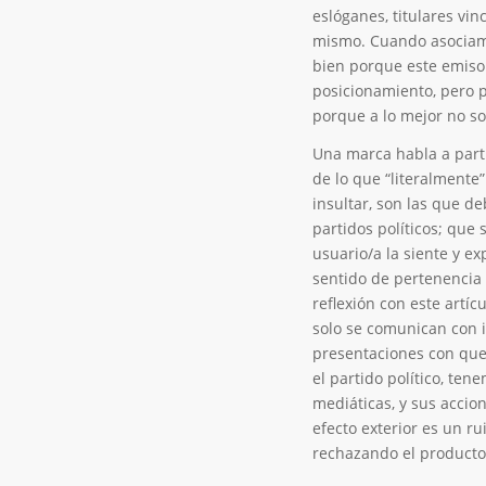
eslóganes, titulares vi
mismo. Cuando asociamos
bien porque este emisor
posicionamiento, pero 
porque a lo mejor no s
Una marca habla a parti
de lo que “literalmente”
insultar, son las que d
partidos políticos; qu
usuario/a la siente y ex
sentido de pertenencia 
reflexión con este artíc
solo se comunican con 
presentaciones con que
el partido político, ten
mediáticas, y sus accio
efecto exterior es un r
rechazando el producto