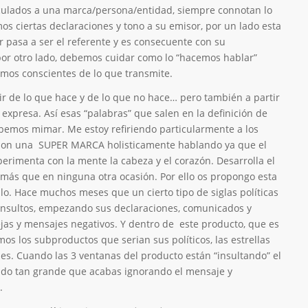
nculados a una marca/persona/entidad, siempre connotan lo
 ciertas declaraciones y tono a su emisor, por un lado esta
 pasa a ser el referente y es consecuente con su
por otro lado, debemos cuidar como lo “hacemos hablar”
omos conscientes de lo que transmite.
r de lo que hace y de lo que no hace… pero también a partir
 expresa. Así esas “palabras” que salen en la definición de
ebemos mimar. Me estoy refiriendo particularmente a los
e son una SUPER MARCA holisticamente hablando ya que el
perimenta con la mente la cabeza y el corazón. Desarrolla el
más que en ninguna otra ocasión. Por ello os propongo esta
ulo. Hace muchos meses que un cierto tipo de siglas políticas
insultos, empezando sus declaraciones, comunicados y
jas y mensajes negativos. Y dentro de este producto, que es
emos los subproductos que serian sus políticos, las estrellas
nes. Cuando las 3 ventanas del producto están “insultando” el
uido tan grande que acabas ignorando el mensaje y
.