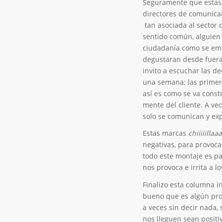
Seguramente que estas 
directores de comunicac
tan asociada al sector 
sentido común, alguien 
ciudadanía como se emit
degustaran desde fuera
invito a escuchar las 
una semana; las primer
así es como se va const
mente del cliente. A vec
solo se comunican y e
Estas marcas
chiiiiill
negativas, para provocar
todo este montaje es par
nos provoca e irrita a l
Finalizo esta columna i
bueno que es algún pro
a veces sin decir nada
nos lleguen sean positi