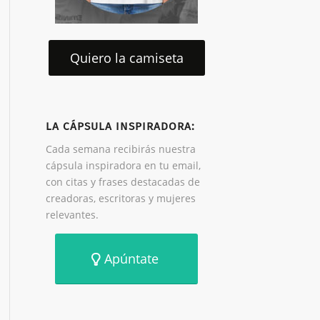
Quiero la camiseta
LA CÁPSULA INSPIRADORA:
Cada semana recibirás nuestra
cápsula inspiradora en tu email,
con citas y frases destacadas de
creadoras, escritoras y mujeres
relevantes.
Apúntate